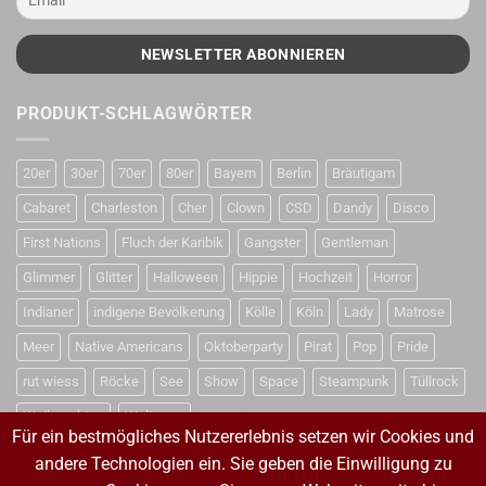
PRODUKT-SCHLAGWÖRTER
20er
30er
70er
80er
Bayern
Berlin
Bräutigam
Cabaret
Charleston
Cher
Clown
CSD
Dandy
Disco
First Nations
Fluch der Karibik
Gangster
Gentleman
Glimmer
Glitter
Halloween
Hippie
Hochzeit
Horror
Indianer
indigene Bevölkerung
Kölle
Köln
Lady
Matrose
Meer
Native Americans
Oktoberparty
Pirat
Pop
Pride
rut wiess
Röcke
See
Show
Space
Steampunk
Tüllrock
Weihnachten
Weltraum
Für ein bestmögliches Nutzererlebnis setzen wir Cookies und
andere Technologien ein. Sie geben die Einwilligung zu