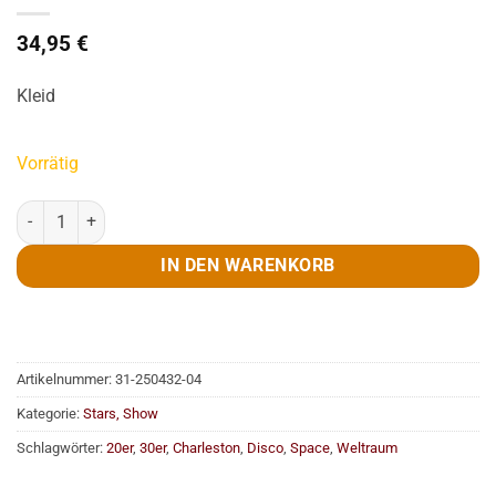
34,95
€
Kleid
Vorrätig
Kleid, Pailette, Rio, rot, Gr. 36-38 Menge
IN DEN WARENKORB
Artikelnummer:
31-250432-04
Kategorie:
Stars, Show
Schlagwörter:
20er
,
30er
,
Charleston
,
Disco
,
Space
,
Weltraum