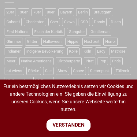
20er
30er
70er
80er
Bayern
Berlin
Bräutigam
Cabaret
Charleston
Cher
Clown
CSD
Dandy
Disco
First Nations
Fluch der Karibik
Gangster
Gentleman
Glimmer
Glitter
Halloween
Hippie
Hochzeit
Horror
Indianer
indigene Bevölkerung
Kölle
Köln
Lady
Matrose
Meer
Native Americans
Oktoberparty
Pirat
Pop
Pride
rut wiess
Röcke
See
Show
Space
Steampunk
Tüllrock
Weihnachten
Weltraum
Für ein bestmögliches Nutzererlebnis setzen wir Cookies und
andere Technologien ein. Sie geben die Einwilligung zu
unseren Cookies, wenn Sie unsere Webseite weiterhin
VERTRAG WIDERRUFEN
nutzen.
VERTRAG WIDERRUFEN
VERSTANDEN