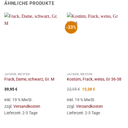
ÄHNLICHE PRODUKTE
-33%
JACKEN, WESTEN
JACKEN, WESTEN
Frack, Dame, schwarz, Gr. M
Kostüm, Frack, weiss, Gr 36-38
Ursprünglicher
Aktueller
39,95
€
22,95
€
15,38
€
Preis
Preis
war:
ist:
inkl. 19 % MwSt.
inkl. 19 % MwSt.
22,95 €
15,38 €.
zzgl.
Versandkosten
zzgl.
Versandkosten
Lieferzeit:
2-3 Tage
Lieferzeit:
2-3 Tage