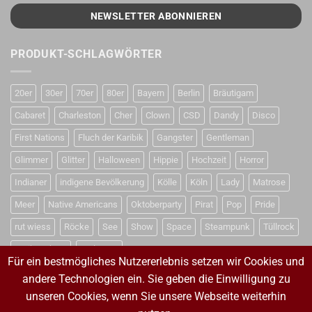
PRODUKT-SCHLAGWÖRTER
20er
30er
70er
80er
Bayern
Berlin
Bräutigam
Cabaret
Charleston
Cher
Clown
CSD
Dandy
Disco
First Nations
Fluch der Karibik
Gangster
Gentleman
Glimmer
Glitter
Halloween
Hippie
Hochzeit
Horror
Indianer
indigene Bevölkerung
Kölle
Köln
Lady
Matrose
Meer
Native Americans
Oktoberparty
Pirat
Pop
Pride
rut wiess
Röcke
See
Show
Space
Steampunk
Tüllrock
Weihnachten
Weltraum
Für ein bestmögliches Nutzererlebnis setzen wir Cookies und
andere Technologien ein. Sie geben die Einwilligung zu
unseren Cookies, wenn Sie unsere Webseite weiterhin
VERTRAG WIDERRUFEN