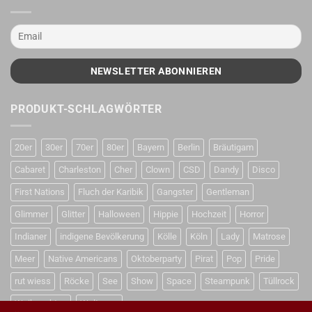
PRODUKT-SCHLAGWÖRTER
20er
30er
70er
80er
Bayern
Berlin
Bräutigam
Cabaret
Charleston
Cher
Clown
CSD
Dandy
Disco
First Nations
Fluch der Karibik
Gangster
Gentleman
Glimmer
Glitter
Halloween
Hippie
Hochzeit
Horror
Indianer
indigene Bevölkerung
Kölle
Köln
Lady
Matrose
Meer
Native Americans
Oktoberparty
Pirat
Pop
Pride
rut wiess
Röcke
See
Show
Space
Steampunk
Tüllrock
Weihnachten
Weltraum