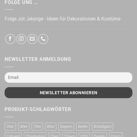
FOLGE UNS …
Folge Jot Jelunge - Ideen für Dekorationen & Kostüme
NEWSLETTER ANMELDUNG
PRODUKT-SCHLAGWÖRTER
20er
30er
70er
80er
Bayern
Berlin
Bräutigam
Cabaret
Charleston
Cher
Clown
CSD
Dandy
Disco