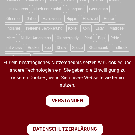
First Nations
Fluch der Karibik
Gangster
Gentleman
Glimmer
Glitter
Halloween
Hippie
Hochzeit
Horror
Indianer
indigene Bevölkerung
Kölle
Köln
Lady
Matrose
Meer
Native Americans
Oktoberparty
Pirat
Pop
Pride
rut wiess
Röcke
See
Show
Space
Steampunk
Tüllrock
Weihnachten
Weltraum
Für ein bestmögliches Nutzererlebnis setzen wir Cookies und
andere Technologien ein. Sie geben die Einwilligung zu
unseren Cookies, wenn Sie unsere Webseite weiterhin
VERTRAG WIDERRUFEN
nutzen.
VERTRAG WIDERRUFEN
VERSTANDEN
PayPal
Visa
MasterCard
Sepa
Bank
DATENSCHUTZERKLÄRUNG
Transfer