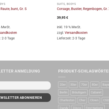
ODYS
SUITS, BODYS
Raute, bunt, Gr. S
Corsage, Bustier, Regenbogen, Gr.
39,95
€
 % MwSt.
inkl. 19 % MwSt.
sandkosten
zzgl.
Versandkosten
t:
2-3 Tage
Lieferzeit:
2-3 Tage
LETTER ANMELDUNG
PRODUKT-SCHLAGWÖRTE
20er
30er
70er
80er
Baye
Berlin
Bräutigam
Cabaret
Charleston
Cher
Clown
CS
Dandy
Disco
First Nations