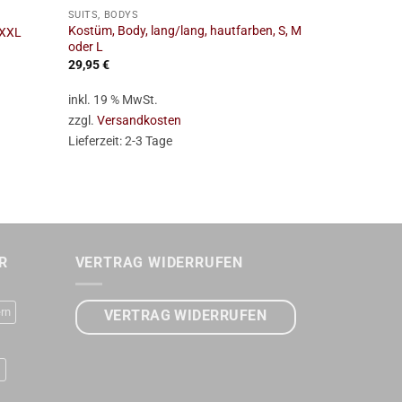
SUITS, BODYS
SUITS, BODYS
Kostüm, Body, lang/lang, hautfarben, S, M
 XXL
Corsage, Raut
oder L
29,95
€
39,95
€
inkl. 19 % MwSt.
inkl. 19 % Mw
zzgl.
Versandkosten
zzgl.
Versan
Lieferzeit:
2-3 Tage
Lieferzeit:
2-
R
VERTRAG WIDERRUFEN
rn
VERTRAG WIDERRUFEN
D