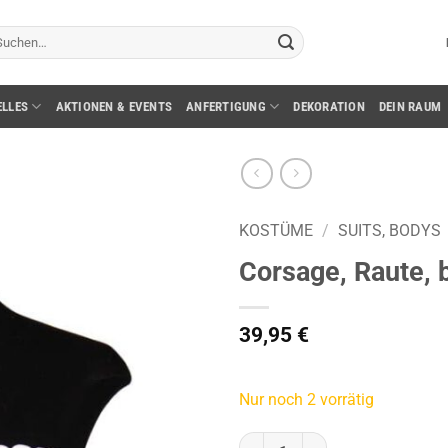
chen
ch:
ELLES
AKTIONEN & EVENTS
ANFERTIGUNG
DEKORATION
DEIN RAUM
KOSTÜME
/
SUITS, BODYS
Corsage, Raute, 
39,95
€
Nur noch 2 vorrätig
Corsage, Raute, bunt, Gr. XXL M