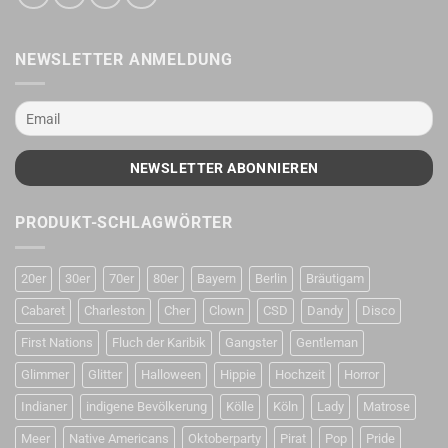
NEWSLETTER ANMELDUNG
PRODUKT-SCHLAGWÖRTER
20er
30er
70er
80er
Bayern
Berlin
Bräutigam
Cabaret
Charleston
Cher
Clown
CSD
Dandy
Disco
First Nations
Fluch der Karibik
Gangster
Gentleman
Glimmer
Glitter
Halloween
Hippie
Hochzeit
Horror
Indianer
indigene Bevölkerung
Kölle
Köln
Lady
Matrose
Meer
Native Americans
Oktoberparty
Pirat
Pop
Pride