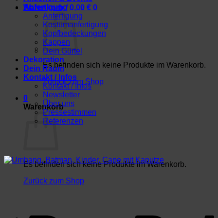
Anfertigung
Warenkorb /
0,00
€
0
Anfertigung
Kostümanfertigung
Kopfbedeckungen
Kappen
Dein Gürtel
Dekoration
Es befinden sich keine Produkte im Warenkorb.
Dein Raum
Kontakt / Infos
Zurück zum Shop
Kontakt / Infos
Newsletter
0
Über uns
Warenkorb
Pressestimmen
Referenzen
Es befinden sich keine Produkte im Warenkorb.
Zurück zum Shop
P