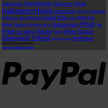
Gentleman
Gangster
Glimmer
Glitter
Halloween
Hippie
Hochzeit
Indianer
Horror
Kölle
Köln
Matrose
indigene Bevölkerung
Lady
Pirat
Meer
Oktoberparty
Native Americans
Pop
Pride
Röcke
Show
Space
rut wiess
See
Steampunk
Tüllrock
Weltraum
Weihnachten
Vertrag widerrufen
Vertrag Widerrufen
P
V