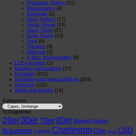
Phantasie, Rollen
(51)
Renaissance
(4)
Romantik
(1)
Sexy, Fetisch
(17)
Shirts, Ringel
(53)
Stars, Show
(37)
Suits, Bodys
(13)
Tiere
(4)
Trachten
(9)
Wikinger
(2)
X-Mas, Weihnachten
(9)
LED-Leuchten
(1)
Masken und Dominos
(37)
Perücken
(221)
Schminke und Special Effects
(264)
Schmuck
(132)
Stoffe und Bänder
(14)
Kategorien
Schlagwörter
30er
20er
80er
70er
Bayern
Berlin
Charleston
CSD
Bräutigam
Cher
Cabaret
Clown