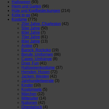
Halloween
(93)
Heim und Garten
(96)
Hüte und Kopfbedeckungen
(214)
Kölle to go
(34)
Kostüme
(775)
20er Jahre, Charleston
(42)
50er Jahre
(50)
60er Jahre
(7)
70er Jahre
(61)
80er Jahre
(13)
Antike
(7)
Barock, Rockoko
(19)
Berufe, Uniformen
(86)
Capes, Umhänge
(8)
Drag, Fun
(41)
Halloweenkostüme
(37)
Hemden, Hosen
(72)
Jacken, Westen
(42)
Jahrhundertwende
(3)
Kinder
(10)
Kostümsets
(5)
Märchen
(12)
Mittelalter
(14)
Nationen
(42)
Orientalisch
(4)