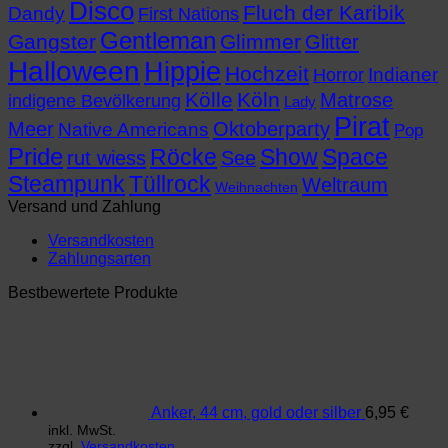
Disco
Fluch der Karibik
Dandy
First Nations
Gentleman
Gangster
Glimmer
Glitter
Halloween
Hippie
Hochzeit
Indianer
Horror
Kölle
Köln
Matrose
indigene Bevölkerung
Lady
Pirat
Meer
Oktoberparty
Native Americans
Pop
Pride
Röcke
Show
Space
rut wiess
See
Steampunk
Tüllrock
Weltraum
Weihnachten
Versand und Zahlung
Versandkosten
Zahlungsarten
Bestbewertete Produkte
Anker, 44 cm, gold oder silber
6,95
€
inkl. MwSt.
zzgl.
Versandkosten