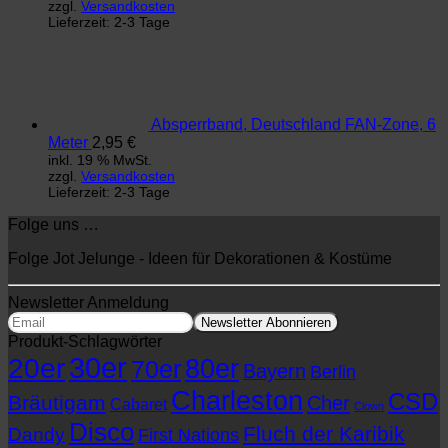
zzgl.
Versandkosten
Lieferzeit:
2-3 Tage
Absperrband, Deutschland FAN-Zone, 6
Meter
2,95
€
inkl. 19 % MwSt.
zzgl.
Versandkosten
Lieferzeit:
2-3 Tage
Folge uns …
Folge Jot Jelunge - Ideen für Dekorationen & Kostüme
Newsletter Anmeldung
Produkt-Schlagwörter
30er
20er
80er
70er
Bayern
Berlin
Charleston
CSD
Bräutigam
Cher
Cabaret
Clown
Disco
Fluch der Karibik
Dandy
First Nations