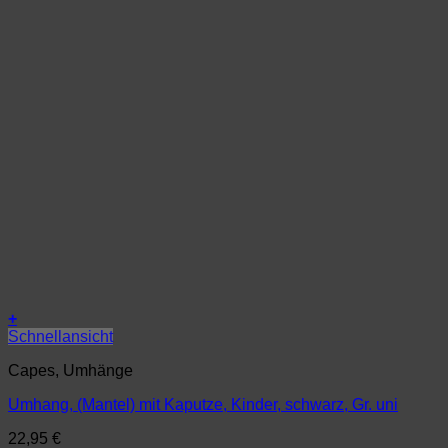
+
Schnellansicht
Capes, Umhänge
Umhang, (Mantel) mit Kaputze, Kinder, schwarz, Gr. uni
22,95
€