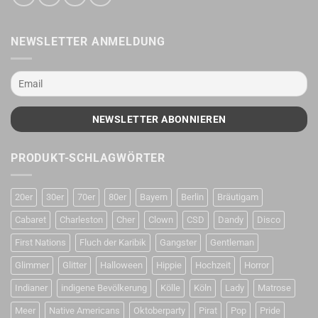
NEWSLETTER ANMELDUNG
PRODUKT-SCHLAGWÖRTER
20er
30er
70er
80er
Bayern
Berlin
Bräutigam
Cabaret
Charleston
Cher
Clown
CSD
Dandy
Disco
First Nations
Fluch der Karibik
Gangster
Gentleman
Glimmer
Glitter
Halloween
Hippie
Hochzeit
Horror
Indianer
indigene Bevölkerung
Kölle
Köln
Lady
Matrose
Meer
Native Americans
Oktoberparty
Pirat
Pop
Pride