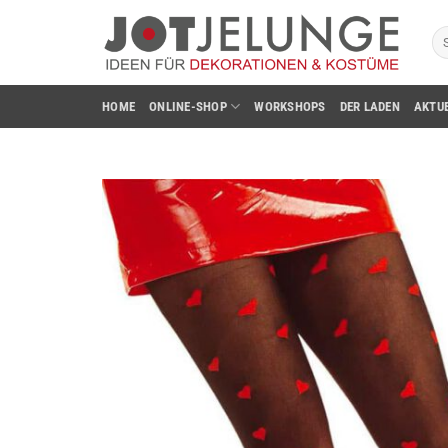
Zum
Su
Inhalt
na
springen
HOME
ONLINE-SHOP
WORKSHOPS
DER LADEN
AKTU