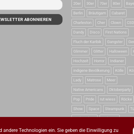
20er
30er
70er
80er
Baye
Berlin
Bräutigam
Cabaret
Charleston
Cher
Clown
CS
Dandy
Disco
First Nations
Fluch der Karibik
Gangster
Ge
Glimmer
Glitter
Halloween
Hochzeit
Horror
Indianer
indigene Bevölkerung
Kölle
Kö
Lady
Matrose
Meer
Native Americans
Oktoberparty
Pop
Pride
rut wiess
Röcke
Show
Space
Steampunk
Tü
Weihnachten
Weltraum
d andere Technologien ein. Sie geben die Einwilligung zu