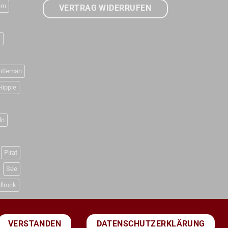
rn
VERTRAG WIDERRUFEN
D
ntleman
Hippie
ln
Pirat
See
llrock
DATENSCHUTZERKLÄRUNG
VERSTANDEN