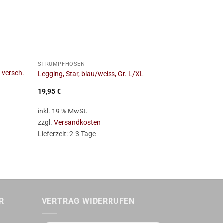
+
+
STRUMPFHOSEN
STRUMPFHOS
 versch.
Legging, Star, blau/weiss, Gr. L/XL
Leggings, Net
19,95
€
6,95
€
inkl. 19 % MwSt.
inkl. 19 % Mw
zzgl.
Versandkosten
zzgl.
Versan
Lieferzeit:
2-3 Tage
Lieferzeit:
2-
R
VERTRAG WIDERRUFEN