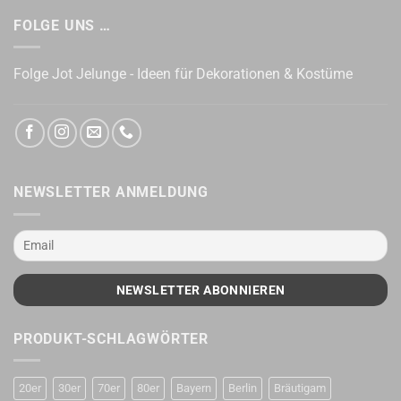
FOLGE UNS …
Folge Jot Jelunge - Ideen für Dekorationen & Kostüme
NEWSLETTER ANMELDUNG
PRODUKT-SCHLAGWÖRTER
20er
30er
70er
80er
Bayern
Berlin
Bräutigam