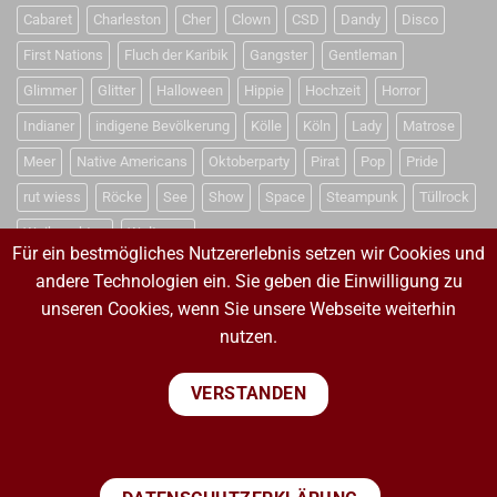
Cabaret
Charleston
Cher
Clown
CSD
Dandy
Disco
First Nations
Fluch der Karibik
Gangster
Gentleman
Glimmer
Glitter
Halloween
Hippie
Hochzeit
Horror
Indianer
indigene Bevölkerung
Kölle
Köln
Lady
Matrose
Meer
Native Americans
Oktoberparty
Pirat
Pop
Pride
rut wiess
Röcke
See
Show
Space
Steampunk
Tüllrock
Weihnachten
Weltraum
Für ein bestmögliches Nutzererlebnis setzen wir Cookies und
andere Technologien ein. Sie geben die Einwilligung zu
unseren Cookies, wenn Sie unsere Webseite weiterhin
VERTRAG WIDERRUFEN
nutzen.
VERTRAG WIDERRUFEN
VERSTANDEN
PayPal
Visa
MasterCard
Sepa
Bank