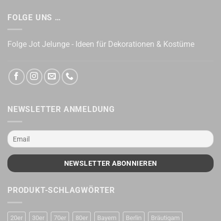
FOLGE UNS …
Folge Jot Jelunge - Ideen für Dekorationen & Kostüme
NEWSLETTER ANMELDUNG
PRODUKT-SCHLAGWÖRTER
20er
30er
70er
80er
Bayern
Berlin
Bräutigam