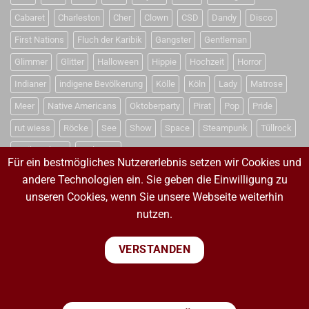
Cabaret
Charleston
Cher
Clown
CSD
Dandy
Disco
First Nations
Fluch der Karibik
Gangster
Gentleman
Glimmer
Glitter
Halloween
Hippie
Hochzeit
Horror
Indianer
indigene Bevölkerung
Kölle
Köln
Lady
Matrose
Meer
Native Americans
Oktoberparty
Pirat
Pop
Pride
rut wiess
Röcke
See
Show
Space
Steampunk
Tüllrock
Weihnachten
Weltraum
Für ein bestmögliches Nutzererlebnis setzen wir Cookies und
andere Technologien ein. Sie geben die Einwilligung zu
unseren Cookies, wenn Sie unsere Webseite weiterhin
VERTRAG WIDERRUFEN
nutzen.
VERTRAG WIDERRUFEN
VERSTANDEN
PayPal
Visa
MasterCard
Sepa
Bank