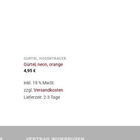
+
+
GÜRTEL, HOSENTRÄGER
HAARREIFEN, 
Gürtel, neon, orange
Schleier mit 
4,95
€
9,95
€
inkl. 19 % MwSt.
inkl. 19 % Mw
zzgl.
Versandkosten
zzgl.
Versan
Lieferzeit:
2-3 Tage
Lieferzeit:
2-
R
VERTRAG WIDERRUFEN