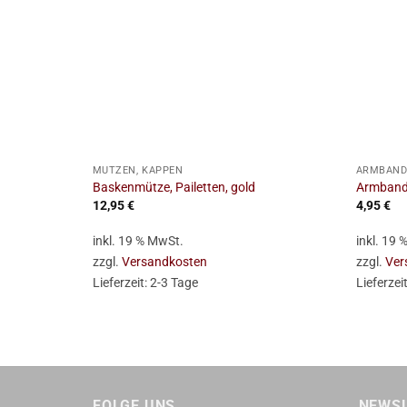
+
+
MÜTZEN, KAPPEN
ARMBÄND
Baskenmütze, Pailetten, gold
Armband,
12,95
€
4,95
€
inkl. 19 % MwSt.
inkl. 19
zzgl.
Versandkosten
zzgl.
Ver
Lieferzeit:
2-3 Tage
Lieferzei
FOLGE UNS …
NEWS