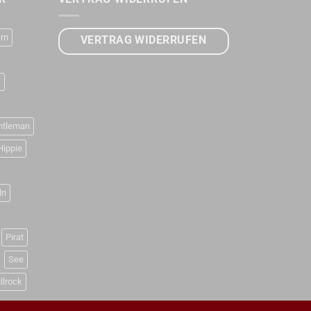
rn
VERTRAG WIDERRUFEN
D
ntleman
Hippie
ln
Pirat
See
llrock