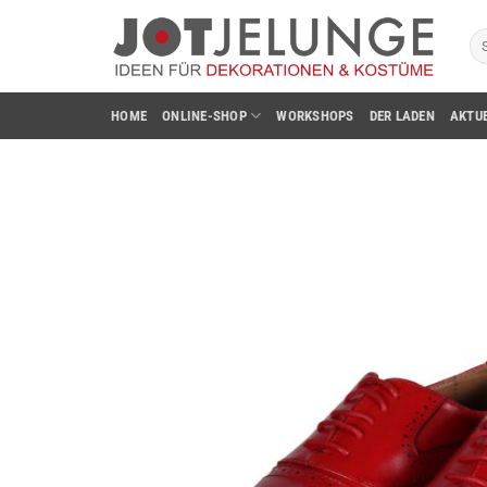
Zum
Su
Inhalt
na
springen
HOME
ONLINE-SHOP
WORKSHOPS
DER LADEN
AKTU