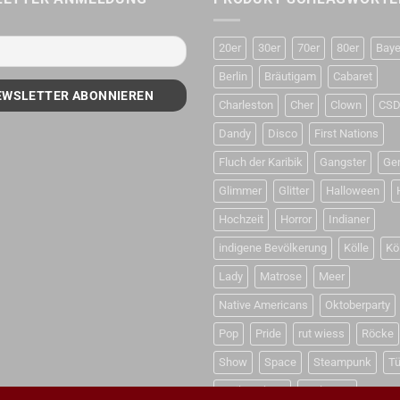
20er
30er
70er
80er
Baye
Berlin
Bräutigam
Cabaret
Charleston
Cher
Clown
CS
Dandy
Disco
First Nations
Fluch der Karibik
Gangster
Ge
Glimmer
Glitter
Halloween
Hochzeit
Horror
Indianer
indigene Bevölkerung
Kölle
Kö
Lady
Matrose
Meer
Native Americans
Oktoberparty
Pop
Pride
rut wiess
Röcke
Show
Space
Steampunk
Tü
Weihnachten
Weltraum