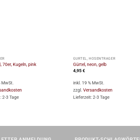
+
ER
GÜRTEL, HOSENTRÄGER
 70er, Kugeln, pink
Gürtel, neon, gelb
4,95
€
 % MwSt.
inkl. 19 % MwSt.
sandkosten
zzgl.
Versandkosten
t:
2-3 Tage
Lieferzeit:
2-3 Tage
LETTER ANMELDUNG
PRODUKT-SCHLAGWÖRTE