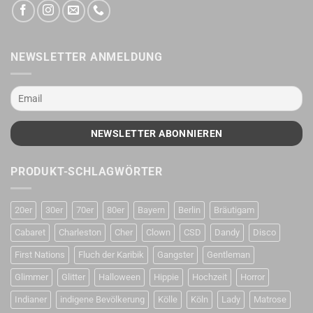
NEWSLETTER ANMELDUNG
PRODUKT-SCHLAGWÖRTER
20er
30er
70er
80er
Bayern
Berlin
Bräutigam
Cabaret
Charleston
Cher
Clown
CSD
Dandy
Disco
First Nations
Fluch der Karibik
Gangster
Gentleman
Glimmer
Glitter
Halloween
Hippie
Hochzeit
Horror
Indianer
indigene Bevölkerung
Kölle
Köln
Lady
Matrose