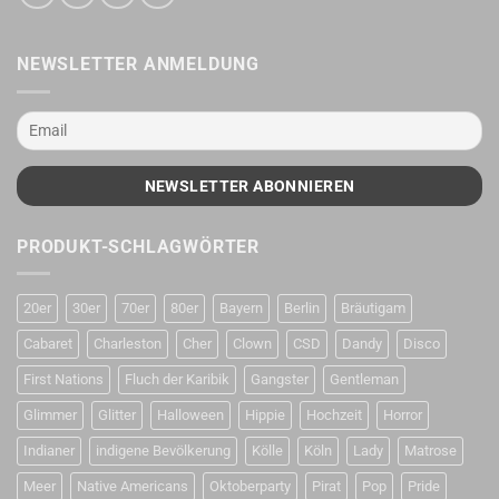
NEWSLETTER ANMELDUNG
PRODUKT-SCHLAGWÖRTER
20er
30er
70er
80er
Bayern
Berlin
Bräutigam
Cabaret
Charleston
Cher
Clown
CSD
Dandy
Disco
First Nations
Fluch der Karibik
Gangster
Gentleman
Glimmer
Glitter
Halloween
Hippie
Hochzeit
Horror
Indianer
indigene Bevölkerung
Kölle
Köln
Lady
Matrose
Meer
Native Americans
Oktoberparty
Pirat
Pop
Pride