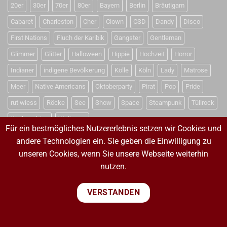
20er
30er
70er
80er
Bayern
Berlin
Bräutigam
Cabaret
Charleston
Cher
Clown
CSD
Dandy
Disco
First Nations
Fluch der Karibik
Gangster
Gentleman
Glimmer
Glitter
Halloween
Hippie
Hochzeit
Horror
Indianer
indigene Bevölkerung
Kölle
Köln
Lady
Matrose
Meer
Native Americans
Oktoberparty
Pirat
Pop
Pride
rut wiess
Röcke
See
Show
Space
Steampunk
Tüllrock
Weihnachten
Weltraum
Für ein bestmögliches Nutzererlebnis setzen wir Cookies und
andere Technologien ein. Sie geben die Einwilligung zu
unseren Cookies, wenn Sie unsere Webseite weiterhin
VERTRAG WIDERRUFEN
nutzen.
VERTRAG WIDERRUFEN
VERSTANDEN