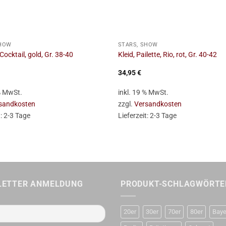
+
SHOW
STARS, SHOW
ocktail, gold, Gr. 38-40
Kleid, Pailette, Rio, rot, Gr. 40-42
34,95
€
 % MwSt.
inkl. 19 % MwSt.
sandkosten
zzgl.
Versandkosten
t:
2-3 Tage
Lieferzeit:
2-3 Tage
LETTER ANMELDUNG
PRODUKT-SCHLAGWÖRTE
20er
30er
70er
80er
Baye