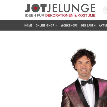
Zum
Su
Inhalt
na
springen
HOME
ONLINE-SHOP
WORKSHOPS
DER LADEN
AKTU