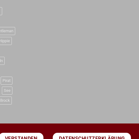
D
ntleman
Hippie
ln
Pirat
See
llrock
DATENSCHUTZERKLÄRUNG
VERSTANDEN
PayPal
Visa
MasterCard
Sepa
Bank