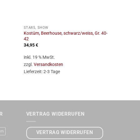
+
+
STARS, SHOW
STARS, SHOW
Kostüm, Beerhouse, schwarz/weiss, Gr. 40-
Kostüm, Beer
42
40
34,95
€
34,95
€
inkl. 19 % MwSt.
inkl. 19 % Mw
zzgl.
Versandkosten
zzgl.
Versan
Lieferzeit:
2-3 Tage
Lieferzeit:
2-
R
VERTRAG WIDERRUFEN
rn
VERTRAG WIDERRUFEN