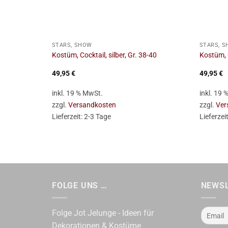
+
+
STARS, SHOW
STARS, 
Kostüm, Cocktail, silber, Gr. 38-40
Kostüm, C
49,95
€
49,95
€
inkl. 19 % MwSt.
inkl. 19
zzgl.
Versandkosten
zzgl.
Ver
Lieferzeit:
2-3 Tage
Lieferzei
FOLGE UNS …
NEWS
Folge Jot Jelunge - Ideen für
Dekorationen & Kostüme