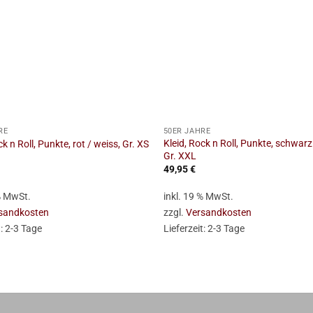
+
RE
50ER JAHRE
Kleid, Rock n Roll, Punkte, schwarz
ck n Roll, Punkte, rot / weiss, Gr. XS
Gr. XXL
49,95
€
 % MwSt.
inkl. 19 % MwSt.
sandkosten
zzgl.
Versandkosten
t:
2-3 Tage
Lieferzeit:
2-3 Tage