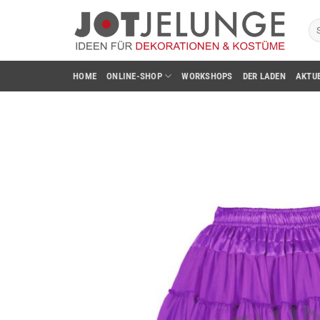
Zum
Su
Inhalt
na
springen
HOME
ONLINE-SHOP
WORKSHOPS
DER LADEN
AKTU