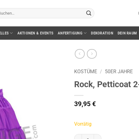
chen
ch:
ELLES
AKTIONEN & EVENTS
ANFERTIGUNG
DEKORATION
DEIN RAUM
KOSTÜME
/
50ER JAHRE
Rock, Petticoat 2-
39,95
€
Vorrätig
Rock, Petticoat 2-schichten, Gr. 