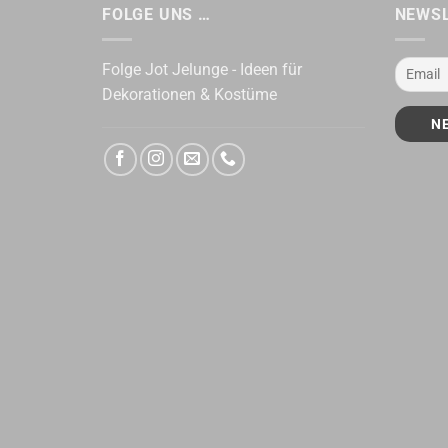
FOLGE UNS …
NEWS
Folge Jot Jelunge - Ideen für
Dekorationen & Kostüme