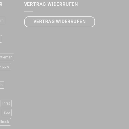
R
VERTRAG WIDERRUFEN
rn
VERTRAG WIDERRUFEN
D
ntleman
Hippie
ln
Pirat
See
llrock