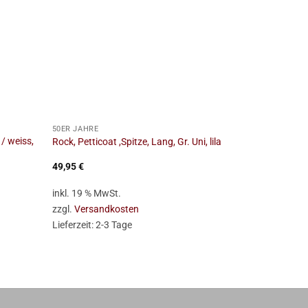
+
+
50ER JAHRE
50ER JAHRE
 / weiss,
Rock, Petticoat ,Spitze, Lang, Gr. Uni, lila
Kleid , Rock´
49,95
€
44,95
€
inkl. 19 % MwSt.
inkl. 19 % Mw
zzgl.
Versandkosten
zzgl.
Versan
Lieferzeit:
2-3 Tage
Lieferzeit:
2-