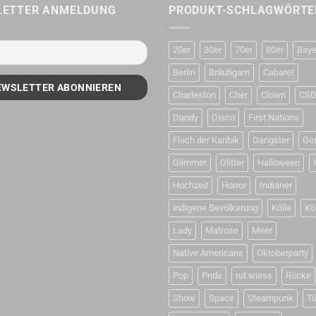
LETTER ANMELDUNG
PRODUKT-SCHLAGWÖRTE
20er
30er
70er
80er
Baye
Berlin
Bräutigam
Cabaret
Charleston
Cher
Clown
CS
Dandy
Disco
First Nations
Fluch der Karibik
Gangster
Ge
Glimmer
Glitter
Halloween
Hochzeit
Horror
Indianer
indigene Bevölkerung
Kölle
Kö
Lady
Matrose
Meer
Native Americans
Oktoberparty
Pop
Pride
rut wiess
Röcke
Show
Space
Steampunk
Tü