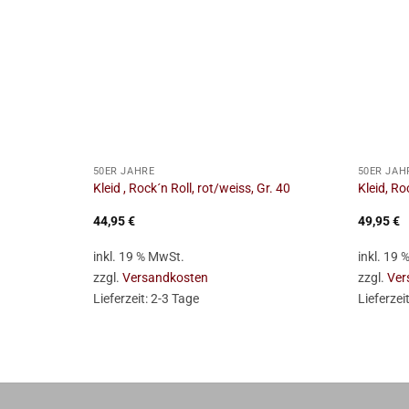
+
+
50ER JAHRE
50ER JAH
Kleid , Rock´n Roll, rot/weiss, Gr. 40
Kleid, Ro
44,95
€
49,95
€
inkl. 19 % MwSt.
inkl. 19
zzgl.
Versandkosten
zzgl.
Ver
Lieferzeit:
2-3 Tage
Lieferzei