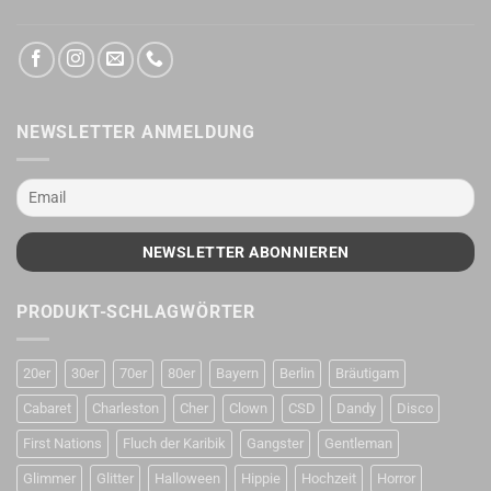
NEWSLETTER ANMELDUNG
PRODUKT-SCHLAGWÖRTER
20er
30er
70er
80er
Bayern
Berlin
Bräutigam
Cabaret
Charleston
Cher
Clown
CSD
Dandy
Disco
First Nations
Fluch der Karibik
Gangster
Gentleman
Glimmer
Glitter
Halloween
Hippie
Hochzeit
Horror