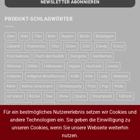
PRODUKT-SCHLAGWÖRTER
20er
30er
70er
80er
Bayern
Berlin
Bräutigam
Cabaret
Charleston
Cher
Clown
CSD
Dandy
Disco
First Nations
Fluch der Karibik
Gangster
Gentleman
Glimmer
Glitter
Halloween
Hippie
Hochzeit
Horror
Indianer
indigene Bevölkerung
Kölle
Köln
Lady
Matrose
Meer
Native Americans
Oktoberparty
Pirat
Pop
Pride
rut wiess
Röcke
See
Show
Space
Steampunk
Tüllrock
Weihnachten
Weltraum
Für ein bestmögliches Nutzererlebnis setzen wir Cookies und
andere Technologien ein. Sie geben die Einwilligung zu
unseren Cookies, wenn Sie unsere Webseite weiterhin
VERTRAG WIDERRUFEN
nutzen.