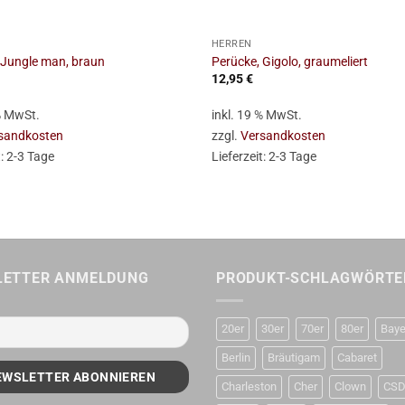
+
HERREN
 Jungle man, braun
Perücke, Gigolo, graumeliert
12,95
€
 % MwSt.
inkl. 19 % MwSt.
sandkosten
zzgl.
Versandkosten
t:
2-3 Tage
Lieferzeit:
2-3 Tage
LETTER ANMELDUNG
PRODUKT-SCHLAGWÖRTE
20er
30er
70er
80er
Baye
Berlin
Bräutigam
Cabaret
Charleston
Cher
Clown
CS