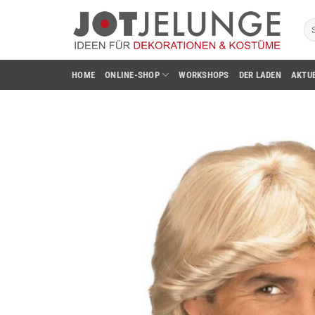
Zum
Su
Inhalt
na
springen
HOME
ONLINE-SHOP
WORKSHOPS
DER LADEN
AKTU