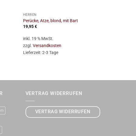
+
+
HERREN
HERREN
Perücke, Atze, blond, mit Bart
Perücke, Brad
19,95
€
17,95
€
inkl. 19 % MwSt.
inkl. 19 % Mw
zzgl.
Versandkosten
zzgl.
Versan
Lieferzeit:
2-3 Tage
Lieferzeit:
2-
R
VERTRAG WIDERRUFEN
rn
VERTRAG WIDERRUFEN
D