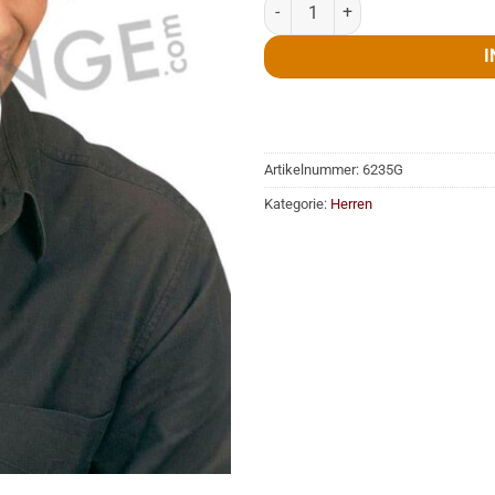
Perücke, Nino, schwarz, blond o
I
Artikelnummer:
6235G
Kategorie:
Herren