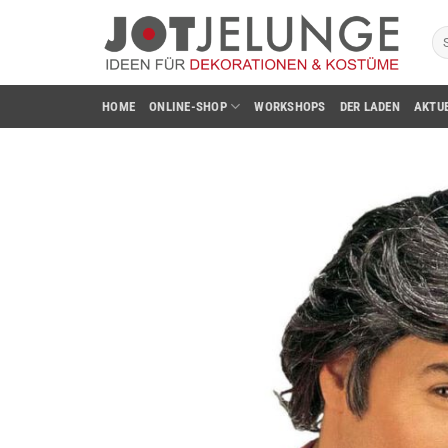
Zum
Su
Inhalt
na
springen
HOME
ONLINE-SHOP
WORKSHOPS
DER LADEN
AKTU