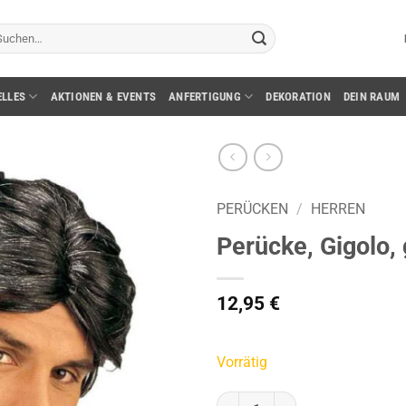
chen
ch:
ELLES
AKTIONEN & EVENTS
ANFERTIGUNG
DEKORATION
DEIN RAUM
PERÜCKEN
/
HERREN
Perücke, Gigolo,
12,95
€
Vorrätig
Perücke, Gigolo, graumeliert Me