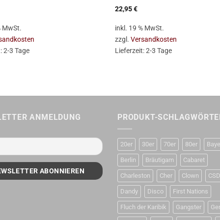
22,95
€
 % MwSt.
inkl. 19 % MwSt.
sandkosten
zzgl.
Versandkosten
t:
2-3 Tage
Lieferzeit:
2-3 Tage
LETTER ANMELDUNG
PRODUKT-SCHLAGWÖRTE
20er
30er
70er
80er
Baye
Berlin
Bräutigam
Cabaret
Charleston
Cher
Clown
CS
Dandy
Disco
First Nations
Fluch der Karibik
Gangster
Ge