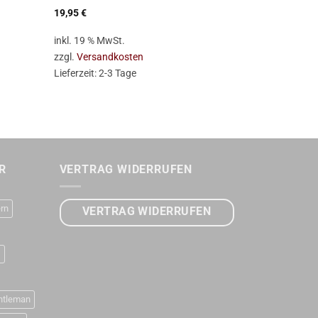
19,95
€
19,95
€
inkl. 19 % MwSt.
inkl. 19 % Mw
zzgl.
Versandkosten
zzgl.
Versan
Lieferzeit:
2-3 Tage
Lieferzeit:
2-
R
VERTRAG WIDERRUFEN
rn
VERTRAG WIDERRUFEN
D
ntleman