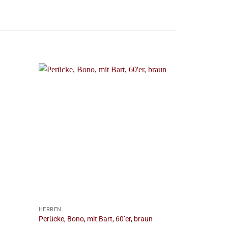
+
+
HERREN
HERREN
Perücke, Bono, mit Bart, 60’er, braun
Perücke, Atze