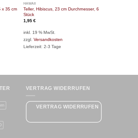
HAWAII
HAWAII
Teller, Hibiscus, 23 cm Durchmesser, 6
5 x 35 cm
Wandekoratio
Stück
1,95
€
2,95
€
inkl. 19 % MwSt.
inkl. 19 % M
zzgl.
Versandkosten
zzgl.
Versan
Lieferzeit:
2-3 Tage
Lieferzeit:
2-
TER
VERTRAG WIDERRUFEN
ern
VERTRAG WIDERRUFEN
D