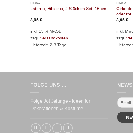
HAWAII
HAWAII
Girlande,
Laterne, Hibiscus, 2 Stück im Set, 16 cm
oder rot
3,95
€
3,95
€
inkl. 19 % MwSt.
inkl. MwS
zzgl.
Versandkosten
zzgl.
Ver
Lieferzeit:
2-3 Tage
Lieferzei
FOLGE UNS …
NEWS
Folge Jot Jelunge - Ideen für
Dekorationen & Kostüme