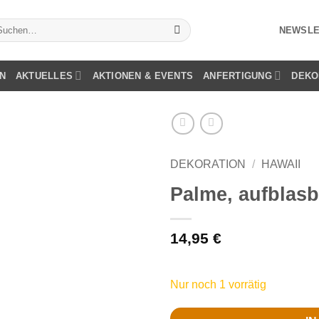
chen
NEWSLE
ch:
N
AKTUELLES
AKTIONEN & EVENTS
ANFERTIGUNG
DEKO
DEKORATION
/
HAWAII
Palme, aufblasb
14,95
€
Nur noch 1 vorrätig