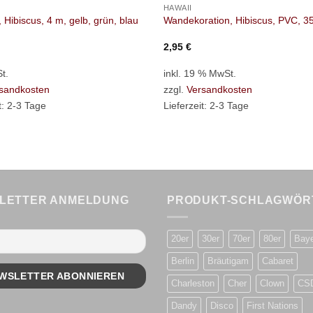
HAWAII
 Hibiscus, 4 m, gelb, grün, blau
Wandekoration, Hibiscus, PVC, 3
2,95
€
t.
inkl. 19 % MwSt.
sandkosten
zzgl.
Versandkosten
t:
2-3 Tage
Lieferzeit:
2-3 Tage
LETTER ANMELDUNG
PRODUKT-SCHLAGWÖR
20er
30er
70er
80er
Bay
Berlin
Bräutigam
Cabaret
Charleston
Cher
Clown
CS
Dandy
Disco
First Nations