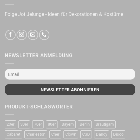
Folge Jot Jelunge - Ideen für Dekorationen & Kostüme
NEWSLETTER ANMELDUNG
PRODUKT-SCHLAGWÖRTER
20er
30er
70er
80er
Bayern
Berlin
Bräutigam
Cabaret
Charleston
Cher
Clown
CSD
Dandy
Disco