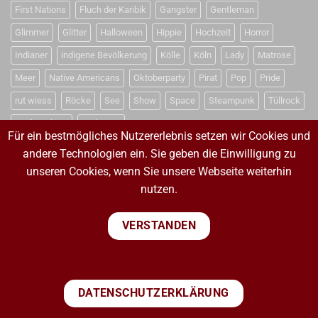
First Nations
Fluch der Karibik
Gangster
Gentleman
Glimmer
Glitter
Halloween
Hippie
Hochzeit
Horror
Indianer
indigene Bevölkerung
Kölle
Köln
Lady
Matrose
Meer
Native Americans
Oktoberparty
Pirat
Pop
Pride
rut wiess
Röcke
See
Show
Space
Steampunk
Tüllrock
Weihnachten
Weltraum
Für ein bestmögliches Nutzererlebnis setzen wir Cookies und
andere Technologien ein. Sie geben die Einwilligung zu
unseren Cookies, wenn Sie unsere Webseite weiterhin
VERTRAG WIDERRUFEN
nutzen.
VERTRAG WIDERRUFEN
VERSTANDEN
PayPal
Visa
MasterCard
Sepa
Bank
DATENSCHUTZERKLÄRUNG
Transfer
IMPRESSUM
WIDERRUFSBELEHRUNG
AGB