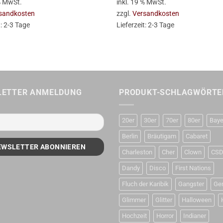
 % MwSt.
inkl. 19 % MwSt.
sandkosten
zzgl.
Versandkosten
t:
2-3 Tage
Lieferzeit:
2-3 Tage
LETTER ANMELDUNG
PRODUKT-SCHLAGWÖRTE
20er
30er
70er
80er
Baye
Berlin
Bräutigam
Cabaret
Charleston
Cher
Clown
CS
Dandy
Disco
First Nations
Fluch der Karibik
Gangster
Ge
Glimmer
Glitter
Halloween
Hochzeit
Horror
Indianer