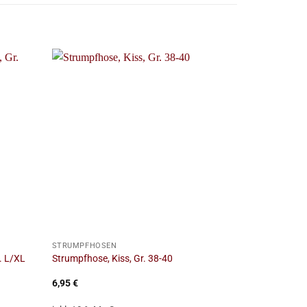
+
+
STRUMPFHOSEN
STRUMPFHOS
. L/XL
Strumpfhose, Kiss, Gr. 38-40
Strumpfhose, G
6,95
€
8,95
€