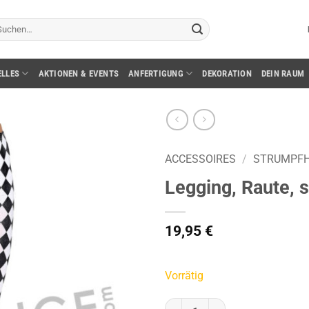
chen
ch:
ELLES
AKTIONEN & EVENTS
ANFERTIGUNG
DEKORATION
DEIN RAUM
ACCESSOIRES
/
STRUMPF
Legging, Raute, 
19,95
€
Vorrätig
Legging, Raute, schwarz/weiss, 