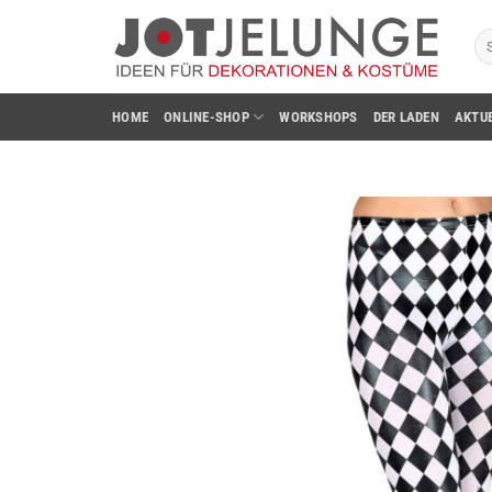
Zum
Su
Inhalt
na
springen
HOME
ONLINE-SHOP
WORKSHOPS
DER LADEN
AKTU