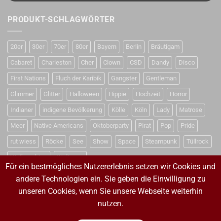
PRODUKT-SCHLAGWÖRTER
20er
30er
70er
80er
Bayern
Berlin
Bräutigam
Cabaret
Charleston
Cher
Clown
CSD
Dandy
Disco
First Nations
Fluch der Karibik
Gangster
Gentleman
Glimmer
Glitter
Halloween
Hippie
Hochzeit
Horror
Indianer
indigene Bevölkerung
Kölle
Köln
Lady
Matrose
Meer
Native Americans
Oktoberparty
Pirat
Pop
Pride
rut wiess
Röcke
See
Show
Space
Steampunk
Tüllrock
Weihnachten
Weltraum
Für ein bestmögliches Nutzererlebnis setzen wir Cookies und
andere Technologien ein. Sie geben die Einwilligung zu
unseren Cookies, wenn Sie unsere Webseite weiterhin
VERTRAG WIDERRUFEN
nutzen.