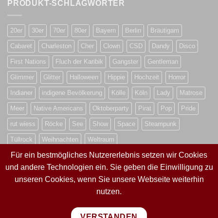
PRODUKT-SCHLAGWÖRTER
20er
30er
70er
80er
Bayern
Berlin
Bräutigam
Cabaret
Charleston
Cher
Clown
CSD
Dandy
Disco
First Nations
Fluch der Karibik
Gangster
Gentleman
Glimmer
Glitter
Halloween
Hippie
Hochzeit
Horror
Indianer
indigene Bevölkerung
Kölle
Köln
Lady
Matrose
Meer
Native Americans
Oktoberparty
Pirat
Pop
Pride
rut wiess
Röcke
See
Show
Space
Steampunk
Tüllrock
Weihnachten
Weltraum
Für ein bestmögliches Nutzererlebnis setzen wir Cookies
und andere Technologien ein. Sie geben die Einwilligung zu
VERTRAG WIDERRUFEN
unseren Cookies, wenn Sie unsere Webseite weiterhin
nutzen.
VERTRAG WIDERRUFEN
VERSTANDEN