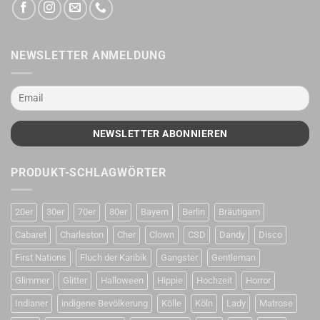
NEWSLETTER ANMELDUNG
PRODUKT-SCHLAGWÖRTER
20er
30er
70er
80er
Bayern
Berlin
Bräutigam
Cabaret
Charleston
Cher
Clown
CSD
Dandy
Disco
First Nations
Fluch der Karibik
Gangster
Gentleman
Glimmer
Glitter
Halloween
Hippie
Hochzeit
Horror
Indianer
indigene Bevölkerung
Kölle
Köln
Lady
Matrose