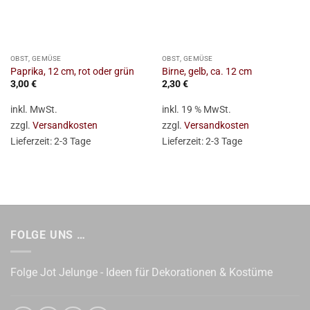
OBST, GEMÜSE
OBST, GEMÜSE
Paprika, 12 cm, rot oder grün
Birne, gelb, ca. 12 cm
3,00
€
2,30
€
inkl. MwSt.
inkl. 19 % MwSt.
zzgl.
Versandkosten
zzgl.
Versandkosten
Lieferzeit:
2-3 Tage
Lieferzeit:
2-3 Tage
FOLGE UNS …
Folge Jot Jelunge - Ideen für Dekorationen & Kostüme