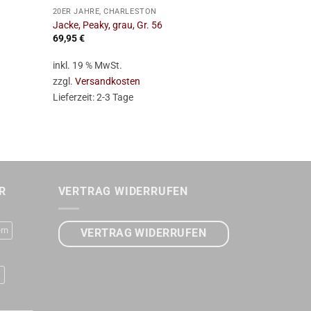
20ER JAHRE, CHARLESTON
20ER JAHRE, 
Jacke, Peaky, grau, Gr. 56
Hose, 3/4, Pe
69,95
€
44,95
€
inkl. 19 % MwSt.
inkl. 19 % Mw
zzgl.
Versandkosten
zzgl.
Versan
Lieferzeit:
2-3 Tage
Lieferzeit:
2-
R
VERTRAG WIDERRUFEN
rn
VERTRAG WIDERRUFEN
D