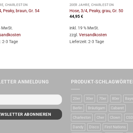
RE, CHARLESTON
20ER JAHRE, CHARLESTON
, Peaky, braun, Gr. 54
Hose, 3/4, Peaky, grau, Gr. 50
44,95
€
 % MwSt.
inkl. 19 % MwSt.
sandkosten
zzgl.
Versandkosten
t:
2-3 Tage
Lieferzeit:
2-3 Tage
LETTER ANMELDUNG
PRODUKT-SCHLAGWÖRTE
20er
30er
70er
80er
Baye
Berlin
Bräutigam
Cabaret
Charleston
Cher
Clown
CS
Dandy
Disco
First Nations