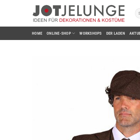
Zum
Su
Inhalt
na
springen
HOME
ONLINE-SHOP
WORKSHOPS
DER LADEN
AKTU