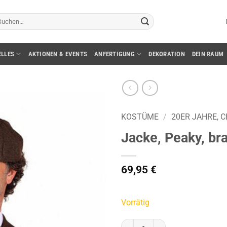
chen
ch:
ELLES
AKTIONEN & EVENTS
ANFERTIGUNG
DEKORATION
DEIN RAUM
KOSTÜME
/
20ER JAHRE, 
Jacke, Peaky, bra
69,95
€
Vorrätig
Jacke, Peaky, braun, Gr. 48 Meng