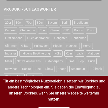
PRODUKT-SCHLAGWÖRTER
20er
30er
70er
80er
Bayern
Berlin
Bräutigam
Cabaret
Charleston
Cher
Clown
CSD
Dandy
Disco
First Nations
Fluch der Karibik
Gangster
Gentleman
Glimmer
Glitter
Halloween
Hippie
Hochzeit
Horror
Indianer
indigene Bevölkerung
Kölle
Köln
Lady
Matrose
Meer
Native Americans
Oktoberparty
Pirat
Pop
Pride
rut wiess
Röcke
See
Show
Space
Steampunk
Tüllrock
Weihnachten
Weltraum
Für ein bestmögliches Nutzererlebnis setzen wir Cookies und
andere Technologien ein. Sie geben die Einwilligung zu
unseren Cookies, wenn Sie unsere Webseite weiterhin
VERTRAG WIDERRUFEN
nutzen.
VERTRAG WIDERRUFEN