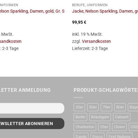
UNIFORMEN
BERUFE, UNIFORMEN
lson Sparkling, Damen, gold, Gr. S
Jacke, Nelson Sparkling, Damen, go
99,95
€
 % MwSt.
inkl. 19 % MwSt.
sandkosten
zzgl.
Versandkosten
t:
2-3 Tage
Lieferzeit:
2-3 Tage
LETTER ANMELDUNG
PRODUKT-SCHLAGWÖRTE
20er
30er
70er
80er
Baye
Berlin
Bräutigam
Cabaret
Charleston
Cher
Clown
CS
Dandy
Disco
First Nations