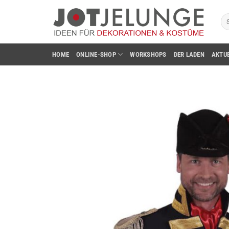
Zum
Su
Inhalt
na
springen
HOME
ONLINE-SHOP
WORKSHOPS
DER LADEN
AKTU