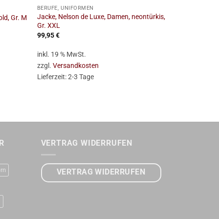
BERUFE, UNIFORMEN
BERUFE, UNIF
Jacke, Nelson de Luxe, Damen, neontürkis,
Jacke, Nelso
ld, Gr. M
Gr. XXL
Gr. S
99,95
€
99,95
€
inkl. 19 % MwSt.
inkl. 19 % Mw
zzgl.
Versandkosten
zzgl.
Versan
Lieferzeit:
2-3 Tage
Lieferzeit:
2-
R
VERTRAG WIDERRUFEN
rn
VERTRAG WIDERRUFEN
D