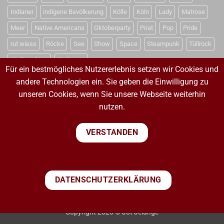
Indianer
indigene Bevölkerung
Kölle
Köln
Lady
Matrose
Meer
Native Americans
Oktoberparty
Pirat
Pop
Pride
rut wiess
Röcke
See
Show
Space
Steampunk
Tüllrock
Weihnachten
Weltraum
Für ein bestmögliches Nutzererlebnis setzen wir Cookies und
andere Technologien ein. Sie geben die Einwilligung zu
unseren Cookies, wenn Sie unsere Webseite weiterhin
VERTRAG WIDERRUFEN
nutzen.
VERTRAG WIDERRUFEN
VERSTANDEN
PayPal
Visa
MasterCard
Sepa
Bank
DATENSCHUTZERKLÄRUNG
Transfer
IMPRESSUM
WIDERRUFSBELEHRUNG
AGB
DATENSCHUTZERKLÄRUNG
VERSANDKOSTEN
ZAHLUNGSARTEN
Copyright 2026 © Jot Jelunge