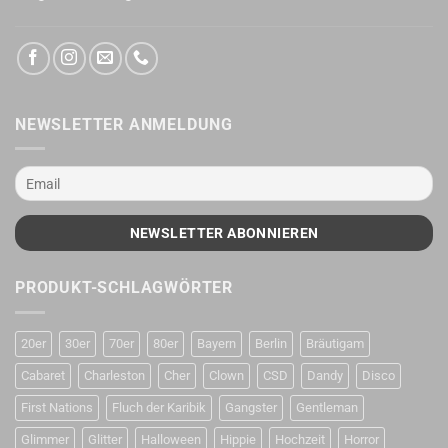
NEWSLETTER ANMELDUNG
PRODUKT-SCHLAGWÖRTER
20er
30er
70er
80er
Bayern
Berlin
Bräutigam
Cabaret
Charleston
Cher
Clown
CSD
Dandy
Disco
First Nations
Fluch der Karibik
Gangster
Gentleman
Glimmer
Glitter
Halloween
Hippie
Hochzeit
Horror