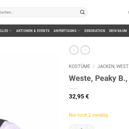
chen
ch:
ELLES
AKTIONEN & EVENTS
ANFERTIGUNG
DEKORATION
DEIN RAUM
KOSTÜME
/
JACKEN, WES
Weste, Peaky B., 
32,95
€
Nur noch 2 vorrätig
Weste, Peaky B., grau, Gr. 50 Me