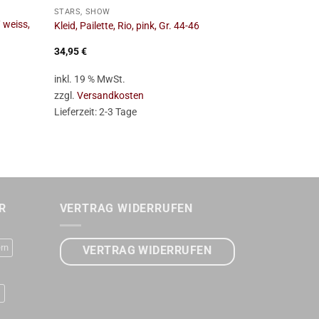
STARS, SHOW
STARS, SHOW
 weiss,
Kleid, Pailette, Rio, pink, Gr. 44-46
Kleid, Pailette
34,95
€
34,95
€
inkl. 19 % MwSt.
inkl. 19 % Mw
zzgl.
Versandkosten
zzgl.
Versan
Lieferzeit:
2-3 Tage
Lieferzeit:
2-
R
VERTRAG WIDERRUFEN
rn
VERTRAG WIDERRUFEN
D