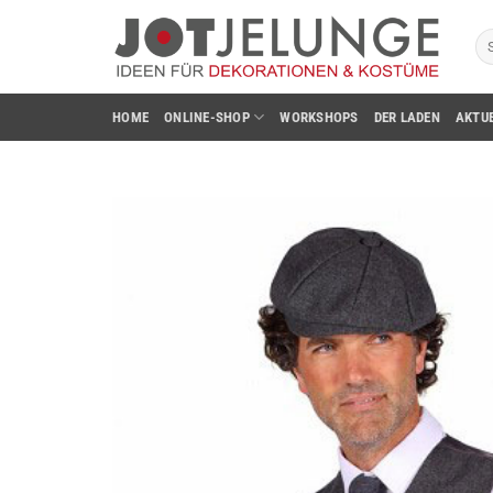
Zum
Su
Inhalt
na
springen
HOME
ONLINE-SHOP
WORKSHOPS
DER LADEN
AKTU