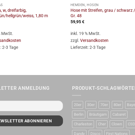
AS
HEMDEN, HOSEN
 w, dreifarbig,
Hose mit Streifen, grau / schwarz /
ün/hellgrün/weiss, 1,80 m
Gr. 48
59,95
€
 % MwSt.
inkl. 19 % MwSt.
sandkosten
zzgl.
Versandkosten
t:
2-3 Tage
Lieferzeit:
2-3 Tage
LETTER ANMELDUNG
PRODUKT-SCHLAGWÖRTE
20er
30er
70er
80er
Baye
Berlin
Bräutigam
Cabaret
Charleston
Cher
Clown
CS
Dandy
Disco
First Nations