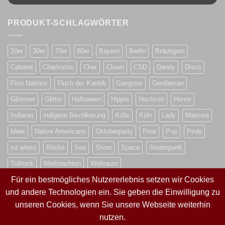
PRODUKT-SCHLAGWÖRTER
20er
30er
70er
80er
Bayern
Berlin
Bräutigam
Cabaret
Charleston
Cher
Clown
CSD
Dandy
Disco
First Nations
Fluch der Karibik
Gangster
Gentleman
Glimmer
Glitter
Halloween
Hippie
Hochzeit
Horror
Indianer
indigene Bevölkerung
Kölle
Köln
Lady
Matrose
Meer
Native Americans
Oktoberparty
Pirat
Pop
Pride
rut wiess
Röcke
See
Show
Space
Steampunk
Tüllrock
Weihnachten
Weltraum
Für ein bestmögliches Nutzererlebnis setzen wir Cookies
und andere Technologien ein. Sie geben die Einwilligung zu
VERTRAG WIDERRUFEN
unseren Cookies, wenn Sie unsere Webseite weiterhin
nutzen.