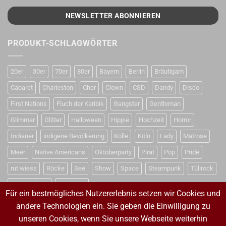
PRODUKT-SCHLAGWÖRTER
20er
30er
70er
80er
Bayern
Berlin
Bräutigam
Cabaret
Charleston
Cher
Clown
CSD
Dandy
Disco
First Nations
Fluch der Karibik
Gangster
Gentleman
Glimmer
Glitter
Halloween
Hippie
Hochzeit
Horror
Indianer
indigene Bevölkerung
Kölle
Köln
Lady
Matrose
Meer
Native Americans
Oktoberparty
Pirat
Pop
Pride
rut wiess
Röcke
See
Show
Space
Steampunk
Tüllrock
Weihnachten
Weltraum
Für ein bestmögliches Nutzererlebnis setzen wir Cookies und
andere Technologien ein. Sie geben die Einwilligung zu
unseren Cookies, wenn Sie unsere Webseite weiterhin
VERTRAG WIDERRUFEN