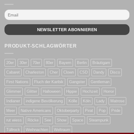
PRODUKT-SCHLAGWÖRTER
20er
30er
70er
80er
Bayern
Berlin
Bräutigam
Cabaret
Charleston
Cher
Clown
CSD
Dandy
Disco
First Nations
Fluch der Karibik
Gangster
Gentleman
Glimmer
Glitter
Halloween
Hippie
Hochzeit
Horror
Indianer
indigene Bevölkerung
Kölle
Köln
Lady
Matrose
Meer
Native Americans
Oktoberparty
Pirat
Pop
Pride
rut wiess
Röcke
See
Show
Space
Steampunk
Tüllrock
Weihnachten
Weltraum