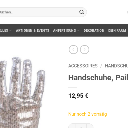
chen
ch:
ELLES
AKTIONEN & EVENTS
ANFERTIGUNG
DEKORATION
DEIN RAUM
ACCESSOIRES
/
HANDSCH
Handschuhe, Paile
12,95
€
Nur noch 2 vorrätig
Handschuhe, Pailetten, silber M