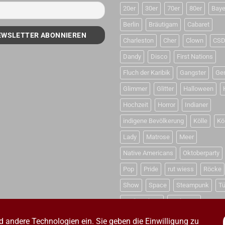
20er
30er
70er
80er
Baye
Berlin
Bräutigam
Cabaret
Charleston
Cher
Clown
CS
Dandy
Disco
First Nations
Fluch der Karibik
Gangster
Ge
Glimmer
Glitter
Halloween
Hochzeit
Horror
Indianer
indigene Bevölkerung
Kölle
Kö
Lady
Matrose
Meer
Native Americans
Oktoberparty
Pop
Pride
rut wiess
Röcke
Show
Space
Steampunk
Tü
Weihnachten
Weltraum
d andere Technologien ein. Sie geben die Einwilligung zu