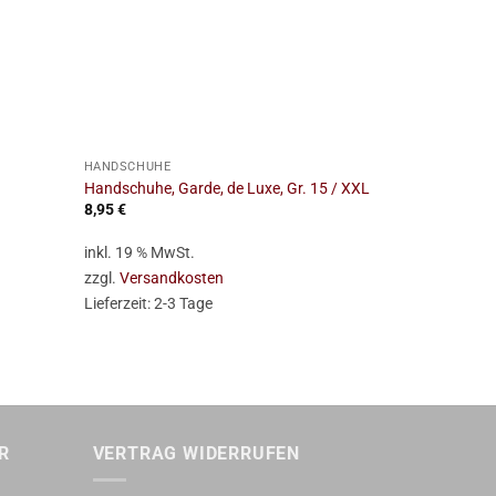
+
+
HANDSCHUHE
HANDSCHUHE
Handschuhe, Garde, de Luxe, Gr. 15 / XXL
Handschuhe, 
8,95
€
8,95
€
inkl. 19 % MwSt.
inkl. 19 % Mw
zzgl.
Versandkosten
zzgl.
Versan
Lieferzeit:
2-3 Tage
Lieferzeit:
2-
R
VERTRAG WIDERRUFEN