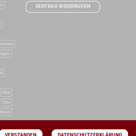
rn
VERTRAG WIDERRUFEN
D
ntleman
Hippie
ln
Pirat
See
llrock
DATENSCHUTZERKLÄRUNG
VERSTANDEN