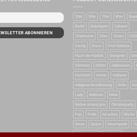
20er
30er
70er
80er
Baye
Berlin
Bräutigam
Cabaret
Charleston
Cher
Clown
CS
Dandy
Disco
First Nations
Fluch der Karibik
Gangster
Ge
Glimmer
Glitter
Halloween
Hochzeit
Horror
Indianer
indigene Bevölkerung
Kölle
Kö
Lady
Matrose
Meer
Native Americans
Oktoberparty
Pop
Pride
rut wiess
Röcke
Show
Space
Steampunk
Tü
Weihnachten
Weltraum