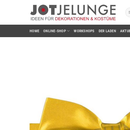
Zum
Su
Inhalt
na
springen
HOME
ONLINE-SHOP
WORKSHOPS
DER LADEN
AKTU