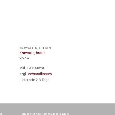
+
+
KRAWATTEN, FLIEGEN
KRAWATTEN, F
Krawatte, braun
Hostenträger, 
9,95
€
14,95
€
inkl. 19 % MwSt.
inkl. 19 % Mw
zzgl.
Versandkosten
zzgl.
Versan
Lieferzeit:
2-3 Tage
Lieferzeit:
2-
R
VERTRAG WIDERRUFEN