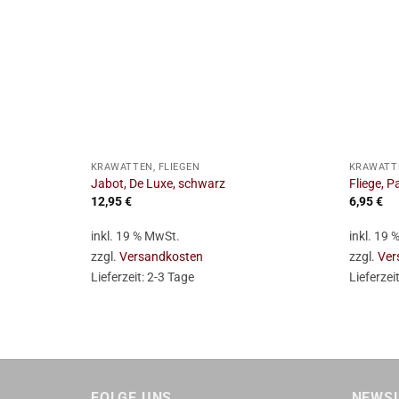
+
+
KRAWATTEN, FLIEGEN
KRAWATTE
Jabot, De Luxe, schwarz
Fliege, P
12,95
€
6,95
€
inkl. 19 % MwSt.
inkl. 19
zzgl.
Versandkosten
zzgl.
Ver
Lieferzeit:
2-3 Tage
Lieferzei
FOLGE UNS …
NEWS