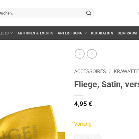
chen
ch:
ELLES
AKTIONEN & EVENTS
ANFERTIGUNG
DEKORATION
DEIN RAUM
ACCESSOIRES
/
KRAWATTEN
Fliege, Satin, ver
4,95
€
Vorrätig
Fliege, Satin, verstellbar, gelb 