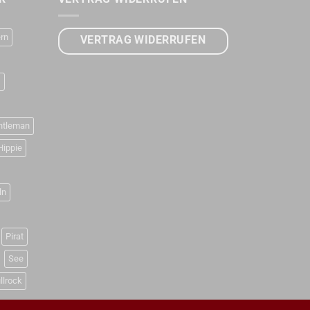
rn
VERTRAG WIDERRUFEN
D
ntleman
Hippie
ln
Pirat
See
llrock