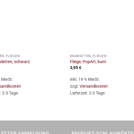
+
N, FLIEGEN
KRAWATTEN, FLIEGEN
ailetten, schwarz
Fliege, PopArt, bunt
3,95
€
 % MwSt.
inkl. 19 % MwSt.
sandkosten
zzgl.
Versandkosten
t:
2-3 Tage
Lieferzeit:
2-3 Tage
LETTER ANMELDUNG
PRODUKT-SCHLAGWÖRTE