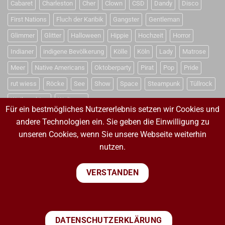
Cabaret
Charleston
Cher
Clown
CSD
Dandy
Disco
First Nations
Fluch der Karibik
Gangster
Gentleman
Glimmer
Glitter
Halloween
Hippie
Hochzeit
Horror
Indianer
indigene Bevölkerung
Kölle
Köln
Lady
Matrose
Meer
Native Americans
Oktoberparty
Pirat
Pop
Pride
rut wiess
Röcke
See
Show
Space
Steampunk
Tüllrock
Weihnachten
Weltraum
Für ein bestmögliches Nutzererlebnis setzen wir Cookies und
andere Technologien ein. Sie geben die Einwilligung zu
unseren Cookies, wenn Sie unsere Webseite weiterhin
VERTRAG WIDERRUFEN
nutzen.
VERTRAG WIDERRUFEN
VERSTANDEN
PayPal
Visa
MasterCard
Sepa
Bank
DATENSCHUTZERKLÄRUNG
Transfer