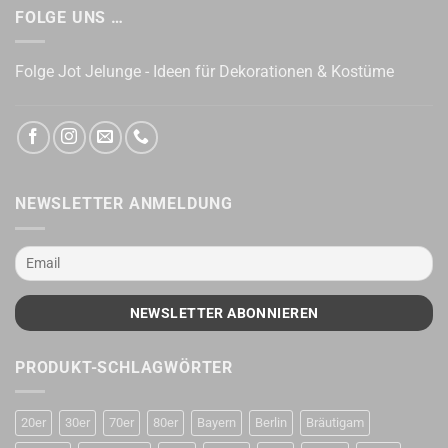
FOLGE UNS …
Folge Jot Jelunge - Ideen für Dekorationen & Kostüme
NEWSLETTER ANMELDUNG
PRODUKT-SCHLAGWÖRTER
20er
30er
70er
80er
Bayern
Berlin
Bräutigam