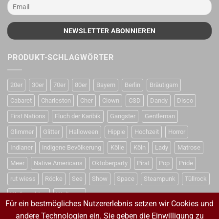
PRODUKT-SCHLAGWÖRTER
20er
30er
70er
80er
Bayern
Berlin
Bräutigam
Cabaret
Charleston
Cher
Clown
CSD
Dandy
Disco
First Nations
Fluch der Karibik
Gangster
Gentleman
Glimmer
Glitter
Halloween
Hippie
Hochzeit
Horror
Indianer
indigene Bevölkerung
Kölle
Köln
Lady
Matrose
Meer
Native Americans
Oktoberparty
Pirat
Pop
Pride
rut wiess
Röcke
See
Show
Space
Steampunk
Tüllrock
Weihnachten
Weltraum
Für ein bestmögliches Nutzererlebnis setzen wir Cookies und
andere Technologien ein. Sie geben die Einwilligung zu