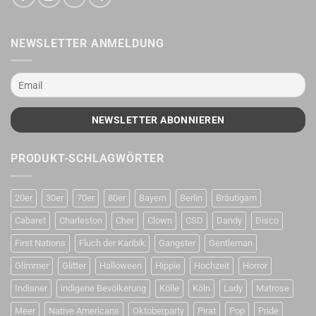
NEWSLETTER ANMELDUNG
PRODUKT-SCHLAGWÖRTER
20er
30er
70er
80er
Bayern
Berlin
Bräutigam
Cabaret
Charleston
Cher
Clown
CSD
Dandy
Disco
First Nations
Fluch der Karibik
Gangster
Gentleman
Glimmer
Glitter
Halloween
Hippie
Hochzeit
Horror
Indianer
indigene Bevölkerung
Kölle
Köln
Lady
Matrose
Meer
Native Americans
Oktoberparty
Pirat
Pop
Pride