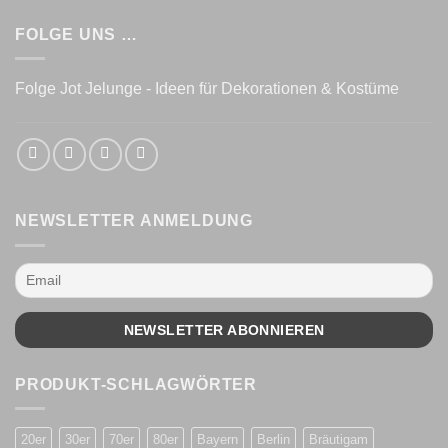
FOLGE UNS …
Folge Jot Jelunge - Ideen für Dekorationen & Kostüme
NEWSLETTER ANMELDUNG
PRODUKT-SCHLAGWÖRTER
20er
30er
70er
80er
Bayern
Berlin
Bräutigam