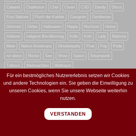
Cabaret
Charleston
Cher
Clown
CSD
Dandy
Disco
First Nations
Fluch der Karibik
Gangster
Gentleman
Glimmer
Glitter
Halloween
Hippie
Hochzeit
Horror
Indianer
indigene Bevölkerung
Kölle
Köln
Lady
Matrose
Meer
Native Americans
Oktoberparty
Pirat
Pop
Pride
rut wiess
Röcke
See
Show
Space
Steampunk
Tüllrock
Weihnachten
Weltraum
Für ein bestmögliches Nutzererlebnis setzen wir Cookies
und andere Technologien ein. Sie geben die Einwilligung zu
VERTRAG WIDERRUFEN
unseren Cookies, wenn Sie unsere Webseite weiterhin
nutzen.
VERTRAG WIDERRUFEN
VERSTANDEN
PayPal
Visa
MasterCard
Sepa
Bank