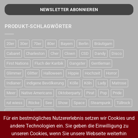
PRODUKT-SCHLAGWÖRTER
20er
30er
70er
80er
Bayern
Berlin
Bräutigam
Cabaret
Charleston
Cher
Clown
CSD
Dandy
Disco
First Nations
Fluch der Karibik
Gangster
Gentleman
Glimmer
Glitter
Halloween
Hippie
Hochzeit
Horror
Indianer
indigene Bevölkerung
Kölle
Köln
Lady
Matrose
Meer
Native Americans
Oktoberparty
Pirat
Pop
Pride
rut wiess
Röcke
See
Show
Space
Steampunk
Tüllrock
Weihnachten
Weltraum
Für ein bestmögliches Nutzererlebnis setzen wir Cookies und
andere Technologien ein. Sie geben die Einwilligung zu
unseren Cookies, wenn Sie unsere Webseite weiterhin
VERTRAG WIDERRUFEN