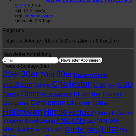
Absperrband, Deutschland FAN-Zone, 6
Meter
2,95
€
inkl. 19 % MwSt.
zzgl.
Versandkosten
Lieferzeit:
2-3 Tage
Folge uns …
Folge Jot Jelunge - Ideen für Dekorationen & Kostüme
Newsletter Anmeldung
Produkt-Schlagwörter
30er
20er
80er
70er
Bayern
Berlin
Charleston
CSD
Bräutigam
Cher
Cabaret
Clown
Disco
Fluch der Karibik
Dandy
First Nations
Gentleman
Gangster
Glimmer
Glitter
Halloween
Hippie
Hochzeit
Indianer
Horror
Kölle
Köln
Matrose
indigene Bevölkerung
Lady
Pirat
Meer
Oktoberparty
Native Americans
Pop