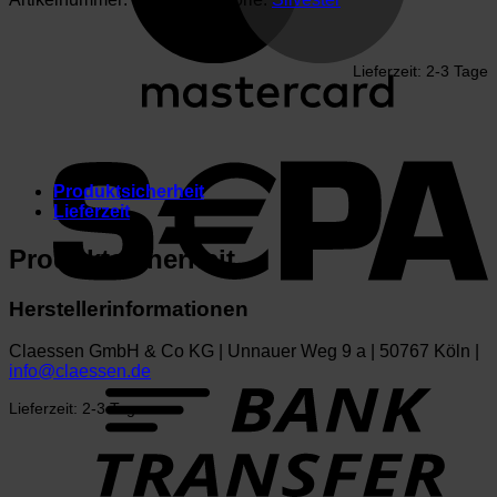
Lieferzeit:
2-3 Tage
Produktsicherheit
Lieferzeit
Produktsicherheit
Herstellerinformationen
Claessen GmbH & Co KG | Unnauer Weg 9 a | 50767 Köln |
T
info@claessen.de
Lieferzeit:
2-3 Tage