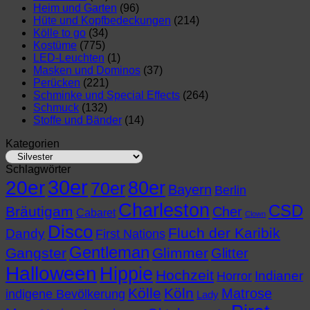
Heim und Garten
(96)
Hüte und Kopfbedeckungen
(214)
Kölle to go
(34)
Kostüme
(775)
LED-Leuchten
(1)
Masken und Dominos
(37)
Perücken
(221)
Schminke und Special Effects
(264)
Schmuck
(132)
Stoffe und Bänder
(14)
Kategorien
Schlagwörter
30er
20er
80er
70er
Bayern
Berlin
Charleston
CSD
Bräutigam
Cher
Cabaret
Clown
Disco
Fluch der Karibik
Dandy
First Nations
Gentleman
Gangster
Glimmer
Glitter
Halloween
Hippie
Hochzeit
Indianer
Horror
Kölle
Köln
Matrose
indigene Bevölkerung
Lady