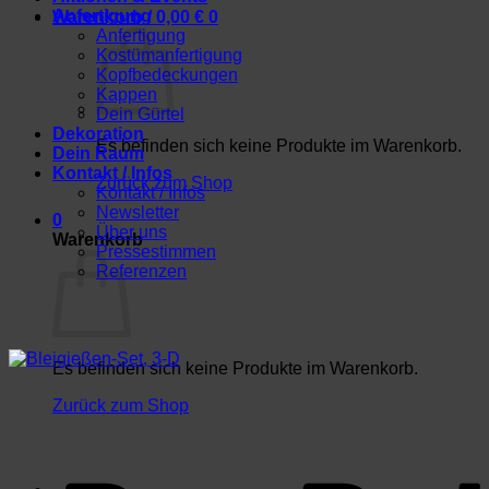
Anfertigung
Warenkorb /
0,00
€
0
Anfertigung
Kostümanfertigung
Kopfbedeckungen
Kappen
Dein Gürtel
Dekoration
Es befinden sich keine Produkte im Warenkorb.
Dein Raum
Kontakt / Infos
Zurück zum Shop
Kontakt / Infos
Newsletter
0
Über uns
Warenkorb
Pressestimmen
Referenzen
Es befinden sich keine Produkte im Warenkorb.
Zurück zum Shop
P