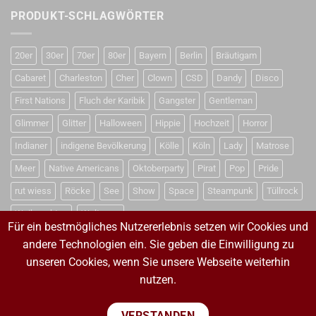
PRODUKT-SCHLAGWÖRTER
20er
30er
70er
80er
Bayern
Berlin
Bräutigam
Cabaret
Charleston
Cher
Clown
CSD
Dandy
Disco
First Nations
Fluch der Karibik
Gangster
Gentleman
Glimmer
Glitter
Halloween
Hippie
Hochzeit
Horror
Indianer
indigene Bevölkerung
Kölle
Köln
Lady
Matrose
Meer
Native Americans
Oktoberparty
Pirat
Pop
Pride
rut wiess
Röcke
See
Show
Space
Steampunk
Tüllrock
Weihnachten
Weltraum
Für ein bestmögliches Nutzererlebnis setzen wir Cookies und
andere Technologien ein. Sie geben die Einwilligung zu
unseren Cookies, wenn Sie unsere Webseite weiterhin
VERTRAG WIDERRUFEN
nutzen.
VERTRAG WIDERRUFEN