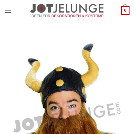
Zum
0
Inhalt
springen