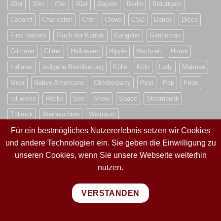
20er
30er
70er
80er
Bayern
Berlin
Bräutigam
Cabaret
Charleston
Cher
Clown
CSD
Dandy
Disco
First Nations
Fluch der Karibik
Gangster
Gentleman
Glimmer
Glitter
Halloween
Hippie
Hochzeit
Horror
Indianer
indigene Bevölkerung
Kölle
Köln
Lady
Matrose
Meer
Native Americans
Oktoberparty
Pirat
Pop
Pride
rut wiess
Röcke
See
Show
Space
Steampunk
Tüllrock
Weihnachten
Weltraum
Für ein bestmögliches Nutzererlebnis setzen wir Cookies
und andere Technologien ein. Sie geben die Einwilligung zu
VERTRAG WIDERRUFEN
unseren Cookies, wenn Sie unsere Webseite weiterhin
nutzen.
VERTRAG WIDERRUFEN
VERSTANDEN