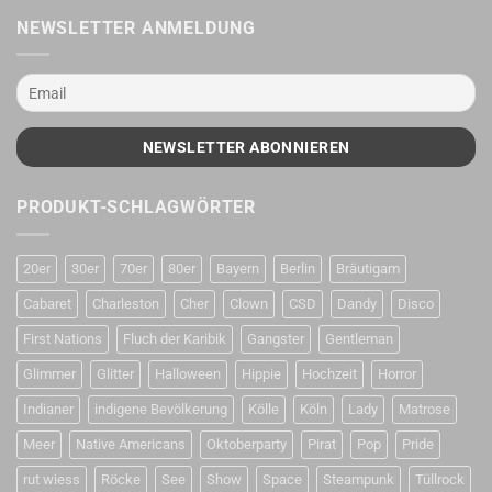
NEWSLETTER ANMELDUNG
PRODUKT-SCHLAGWÖRTER
20er
30er
70er
80er
Bayern
Berlin
Bräutigam
Cabaret
Charleston
Cher
Clown
CSD
Dandy
Disco
First Nations
Fluch der Karibik
Gangster
Gentleman
Glimmer
Glitter
Halloween
Hippie
Hochzeit
Horror
Indianer
indigene Bevölkerung
Kölle
Köln
Lady
Matrose
Meer
Native Americans
Oktoberparty
Pirat
Pop
Pride
rut wiess
Röcke
See
Show
Space
Steampunk
Tüllrock