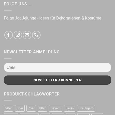
FOLGE UNS …
Folge Jot Jelunge - Ideen für Dekorationen & Kostüme
NEWSLETTER ANMELDUNG
PRODUKT-SCHLAGWÖRTER
20er
30er
70er
80er
Bayern
Berlin
Bräutigam