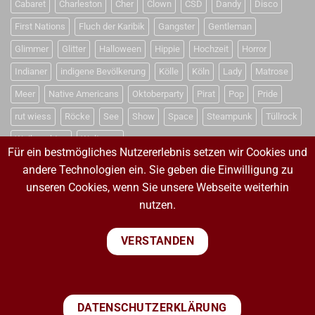
Cabaret
Charleston
Cher
Clown
CSD
Dandy
Disco
First Nations
Fluch der Karibik
Gangster
Gentleman
Glimmer
Glitter
Halloween
Hippie
Hochzeit
Horror
Indianer
indigene Bevölkerung
Kölle
Köln
Lady
Matrose
Meer
Native Americans
Oktoberparty
Pirat
Pop
Pride
rut wiess
Röcke
See
Show
Space
Steampunk
Tüllrock
Weihnachten
Weltraum
Für ein bestmögliches Nutzererlebnis setzen wir Cookies und
andere Technologien ein. Sie geben die Einwilligung zu
unseren Cookies, wenn Sie unsere Webseite weiterhin
VERTRAG WIDERRUFEN
nutzen.
VERTRAG WIDERRUFEN
VERSTANDEN
PayPal
Visa
MasterCard
Sepa
Bank
DATENSCHUTZERKLÄRUNG
Transfer