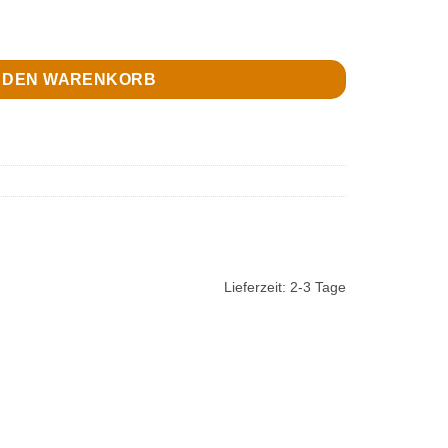
m breit x 15 m Menge
N DEN WARENKORB
Lieferzeit:
2-3 Tage