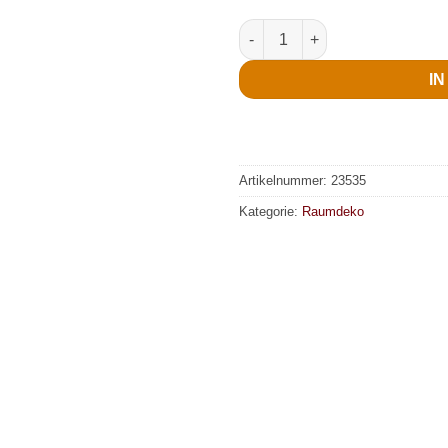
Absperrband, Horrozone, 7,5 c
I
Artikelnummer:
23535
Kategorie:
Raumdeko