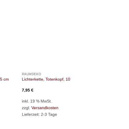
+
+
RAUMDEKO
RAUMDEKO
65 cm
Lichterkette, Totenkopf, 10
Lichterkette,
7,95
€
7,95
€
inkl. 19 % MwSt.
inkl. 19 % M
zzgl.
Versandkosten
zzgl.
Versan
Lieferzeit:
2-3 Tage
Lieferzeit:
2-