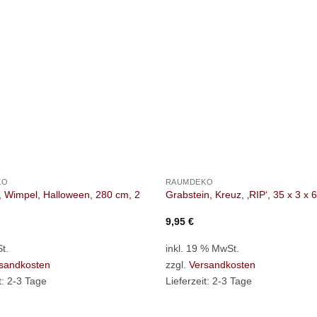
+
KO
RAUMDEKO
, Wimpel, Halloween, 280 cm, 2
Grabstein, Kreuz, ‚RIP‘, 35 x 3 x 
9,95
€
t.
inkl. 19 % MwSt.
sandkosten
zzgl.
Versandkosten
t:
2-3 Tage
Lieferzeit:
2-3 Tage