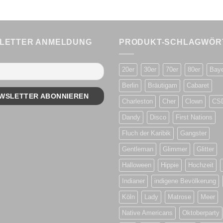
LETTER ANMELDUNG
PRODUKT-SCHLAGWÖR
20er
30er
70er
80er
Bay
Berlin
Bräutigam
Cabaret
Charleston
Cher
Clown
CS
Dandy
Disco
First Nations
Fluch der Karibik
Gangster
Gentleman
Glimmer
Glitter
Halloween
Hippie
Hochzeit
Indianer
indigene Bevölkerung
Köln
Lady
Matrose
Meer
Native Americans
Oktoberparty