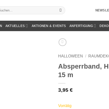
chen
NEWSLE
ch:
N
AKTUELLES
AKTIONEN & EVENTS
ANFERTIGUNG
DEKO
HALLOWEEN
/
RAUMDEK
Absperrband, Ho
15 m
3,95
€
Vorrätig