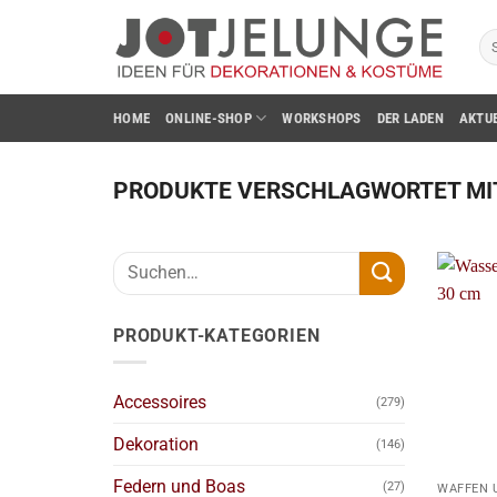
Zum
Su
Inhalt
na
springen
HOME
ONLINE-SHOP
WORKSHOPS
DER LADEN
AKTU
PRODUKTE VERSCHLAGWORTET MI
Suchen
nach:
PRODUKT-KATEGORIEN
Accessoires
(279)
Dekoration
(146)
+
Federn und Boas
(27)
WAFFEN 