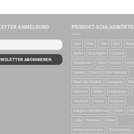
LETTER ANMELDUNG
PRODUKT-SCHLAGWÖRTE
20er
30er
70er
80er
Baye
Berlin
Bräutigam
Cabaret
Charleston
Cher
Clown
CS
Dandy
Disco
First Nations
Fluch der Karibik
Gangster
Ge
Glimmer
Glitter
Halloween
Hochzeit
Horror
Indianer
indigene Bevölkerung
Kölle
Kö
Lady
Matrose
Meer
Native Americans
Oktoberparty