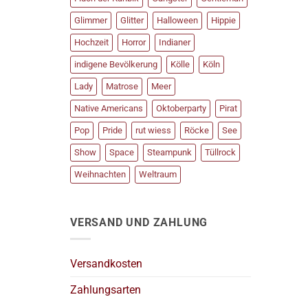
Glimmer
Glitter
Halloween
Hippie
Hochzeit
Horror
Indianer
indigene Bevölkerung
Kölle
Köln
Lady
Matrose
Meer
Native Americans
Oktoberparty
Pirat
Pop
Pride
rut wiess
Röcke
See
Show
Space
Steampunk
Tüllrock
Weihnachten
Weltraum
VERSAND UND ZAHLUNG
Versandkosten
Zahlungsarten