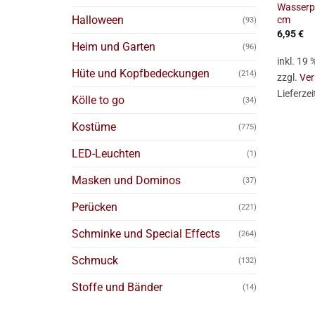
Wasserpi
Halloween
cm
(93)
6,95
€
Heim und Garten
(96)
inkl. 19
Hüte und Kopfbedeckungen
(214)
zzgl.
Ver
Lieferzei
Kölle to go
(34)
Kostüme
(775)
LED-Leuchten
(1)
Masken und Dominos
(37)
Perücken
(221)
Schminke und Special Effects
(264)
Schmuck
(132)
Stoffe und Bänder
(14)